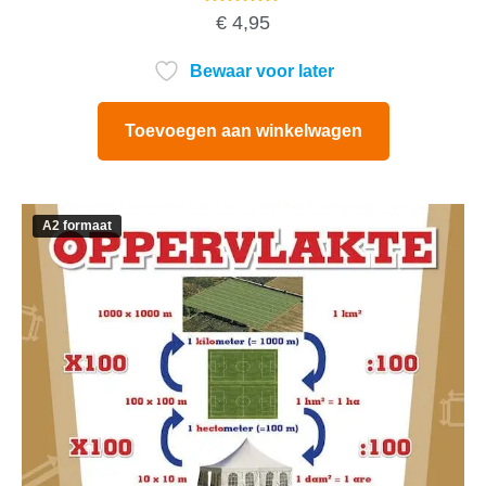
Gewaardeerd
€
4,95
5.00
uit 5
Bewaar voor later
Toevoegen aan winkelwagen
A2 formaat