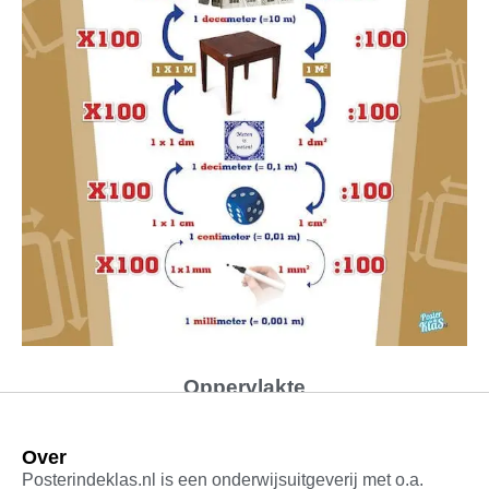
Oppervlakte
Gewaardeerd
€
12,50
Over
5.00
uit 5
Posterindeklas.nl is een onderwijsuitgeverij met o.a.