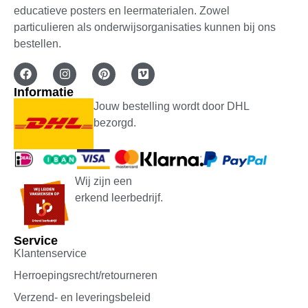
Bewaar voor later
educatieve posters en leermaterialen. Zowel
particulieren als onderwijsorganisaties kunnen bij ons
bestellen.
Toevoegen aan winkelwagen
Informatie
Jouw bestelling wordt door DHL
bezorgd.
Wij zijn een
erkend leerbedrijf.
Service
Klantenservice
Herroepingsrecht/retourneren
Verzend- en leveringsbeleid