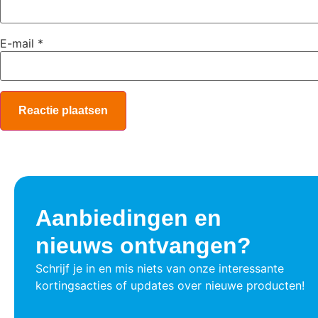
E-mail
*
Aanbiedingen en
nieuws ontvangen?
Schrijf je in en mis niets van onze interessante
kortingsacties of updates over nieuwe producten!