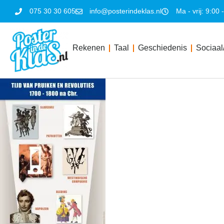
075 30 30 605
info@posterindeklas.nl
Ma - vrij: 9:00 
Rekenen
Taal
Geschiedenis
Sociaal