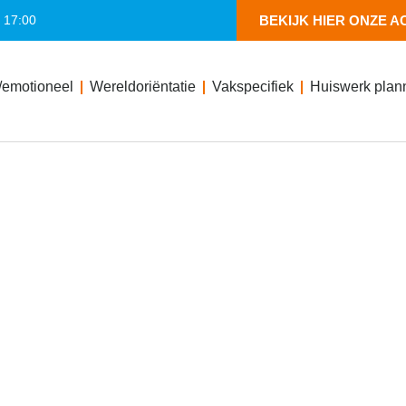
- 17:00
BEKIJK HIER ONZE A
/emotioneel
Wereldoriëntatie
Vakspecifiek
Huiswerk plan