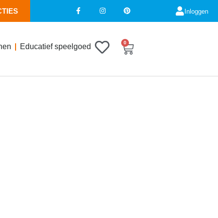
CTIES
Inloggen
0
nen
Educatief speelgoed