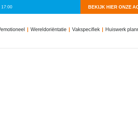
- 17:00
BEKIJK HIER ONZE A
/emotioneel
Wereldoriëntatie
Vakspecifiek
Huiswerk plan