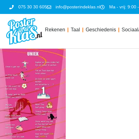
075 30 30 605
info@posterindeklas.nl
Ma - vrij: 9:00 
Rekenen
Taal
Geschiedenis
Sociaal