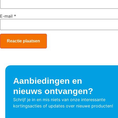
E-mail
*
Aanbiedingen en
nieuws ontvangen?
Schrijf je in en mis niets van onze interessante
kortingsacties of updates over nieuwe producten!