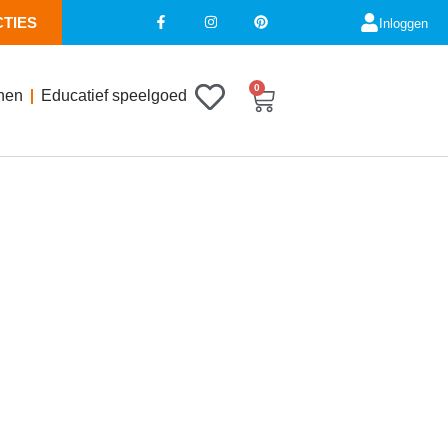
CTIES
Inloggen
0
nen
Educatief speelgoed