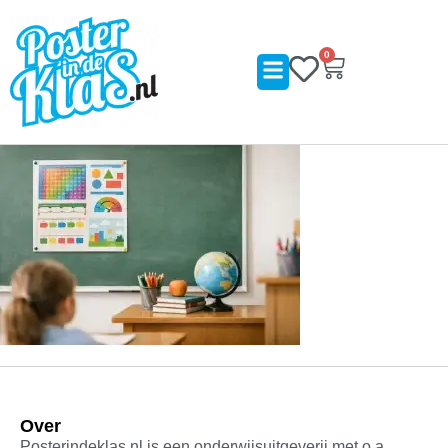
0
Over
Posterindeklas.nl is een onderwijsuitgeverij met o.a.