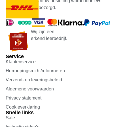
Jouw bestelling wordt door DHL
bezorgd.
Wij zijn een
erkend leerbedrijf.
Service
Klantenservice
Herroepingsrecht/retourneren
Verzend- en leveringsbeleid
Algemene voorwaarden
Privacy statement
Cookieverklaring
Snelle links
Sale
Instructie video’s