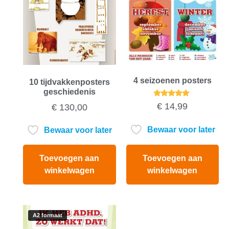
4 seizoenen posters
10 tijdvakkenposters
geschiedenis
Gewaardeerd
€
14,99
€
130,00
5.00
uit 5
Bewaar voor later
Bewaar voor later
Toevoegen aan
Toevoegen aan
winkelwagen
winkelwagen
A2 formaat