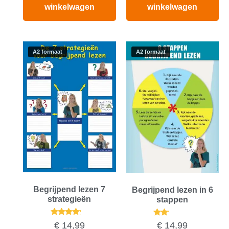
winkelwagen
winkelwagen
A2 formaat
A2 formaat
Begrijpend lezen 7
Begrijpend lezen in 6
strategieën
stappen
Gewaardeerd
Gewaardeerd
€
14,99
€
14,99
4.00
2.00