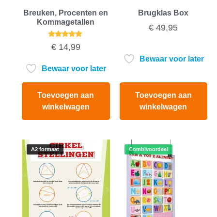
Breuken, Procenten en
Brugklas Box
Kommagetallen
€
49,95
Gewaardeerd
€
14,99
5.00
uit 5
Bewaar voor later
Bewaar voor later
Toevoegen aan
Toevoegen aan
winkelwagen
winkelwagen
A2 formaat
Combivoordeel