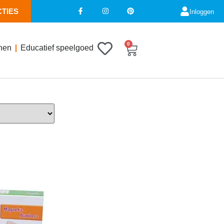
CTIES
Inloggen
0
nen
Educatief speelgoed