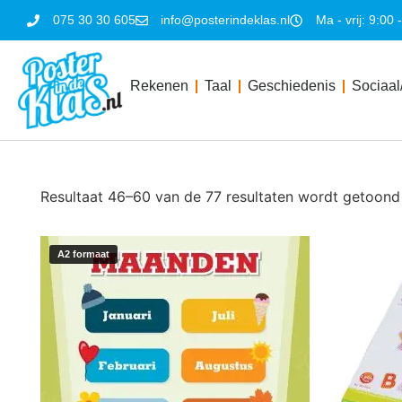
075 30 30 605
info@posterindeklas.nl
Ma - vrij: 9:00 
Rekenen
Taal
Geschiedenis
Sociaal
Resultaat 46–60 van de 77 resultaten wordt getoond
A2 formaat