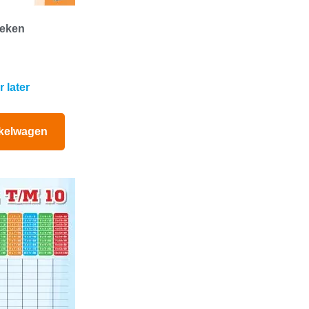
ieken
 later
kelwagen