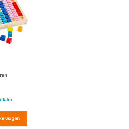
eren
 later
kelwagen