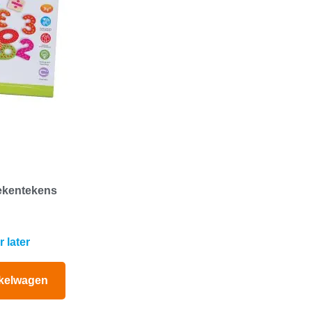
rekentekens
 later
kelwagen