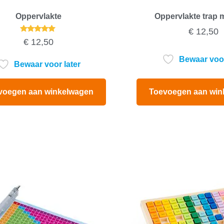
Oppervlakte
Oppervlakte trap
€
12,50
Gewaardeerd
€
12,50
5.00
uit 5
Bewaar voor
Bewaar voor later
Toevoegen aan win
voegen aan winkelwagen