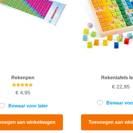
Rekenpen
Rekentafels l
€
22,95
Gewaardeerd
€
4,95
5.00
uit 5
Bewaar voor
Bewaar voor later
Toevoegen aan win
voegen aan winkelwagen