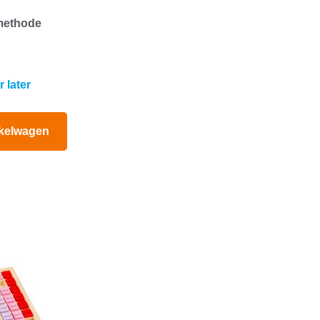
 methode
 later
kelwagen