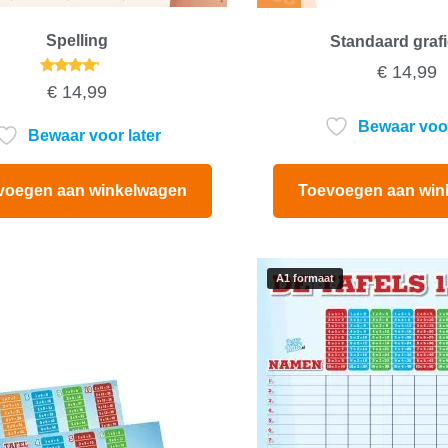
Spelling
Standaard graf
€
14,99
Gewaardeerd
€
14,99
4.00
uit 5
Bewaar voor
Bewaar voor later
Toevoegen aan win
voegen aan winkelwagen
A1 formaat