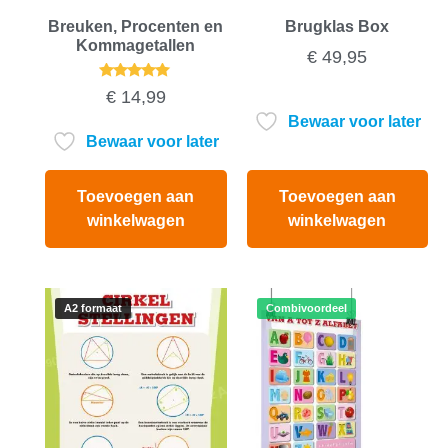
Breuken, Procenten en
Brugklas Box
Kommagetallen
€
49,95
Gewaardeerd
€
14,99
5.00
uit 5
Bewaar voor later
Bewaar voor later
Toevoegen aan
Toevoegen aan
winkelwagen
winkelwagen
A2 formaat
Combivoordeel