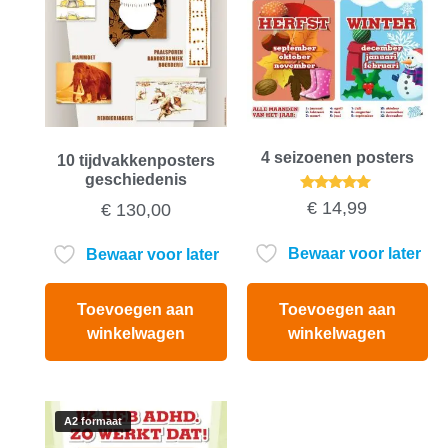
4 seizoenen posters
10 tijdvakkenposters
geschiedenis
Gewaardeerd
€
14,99
€
130,00
5.00
uit 5
Bewaar voor later
Bewaar voor later
Toevoegen aan
Toevoegen aan
winkelwagen
winkelwagen
A2 formaat