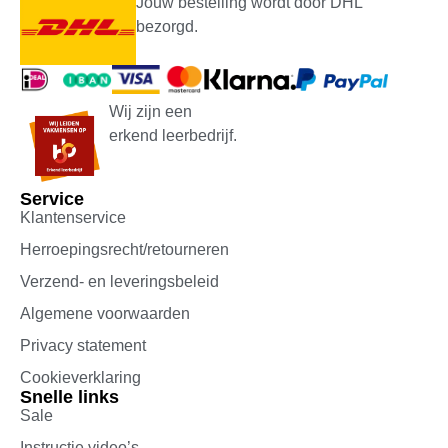
Jouw bestelling wordt door DHL
bezorgd.
Wij zijn een
erkend leerbedrijf.
Service
Klantenservice
Herroepingsrecht/retourneren
Verzend- en leveringsbeleid
Algemene voorwaarden
Privacy statement
Cookieverklaring
Snelle links
Sale
Instructie video’s