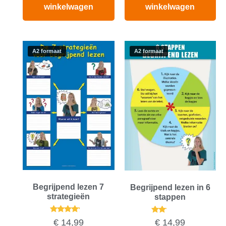
winkelwagen
winkelwagen
A2 formaat
A2 formaat
Begrijpend lezen 7
Begrijpend lezen in 6
strategieën
stappen
Gewaardeerd
Gewaardeerd
€
14,99
€
14,99
4.00
2.00