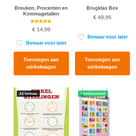
Breuken, Procenten en
Brugklas Box
Kommagetallen
€
49,95
Gewaardeerd
€
14,99
5.00
uit 5
Bewaar voor later
Bewaar voor later
Toevoegen aan
Toevoegen aan
winkelwagen
winkelwagen
A2 formaat
Combivoordeel