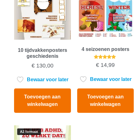
4 seizoenen posters
10 tijdvakkenposters
geschiedenis
Gewaardeerd
€
14,99
€
130,00
5.00
uit 5
Bewaar voor later
Bewaar voor later
Toevoegen aan
Toevoegen aan
winkelwagen
winkelwagen
A2 formaat