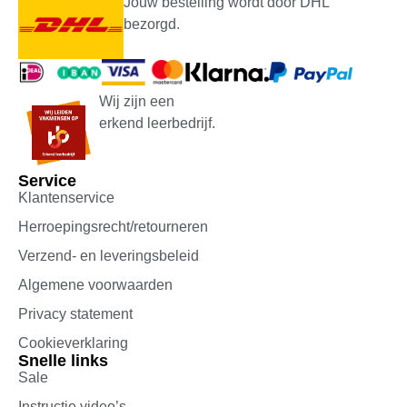
Jouw bestelling wordt door DHL
bezorgd.
Wij zijn een
erkend leerbedrijf.
Service
Klantenservice
Herroepingsrecht/retourneren
Verzend- en leveringsbeleid
Algemene voorwaarden
Privacy statement
Cookieverklaring
Snelle links
Sale
Instructie video’s