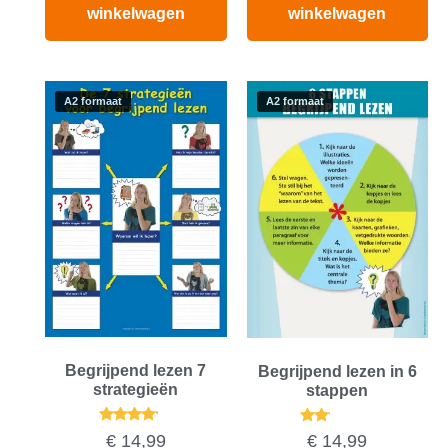
winkelwagen
winkelwagen
A2 formaat
A2 formaat
Begrijpend lezen 7
Begrijpend lezen in 6
strategieën
stappen
Gewaardeerd
Gewaardeerd
€
14,99
€
14,99
4.00
2.00