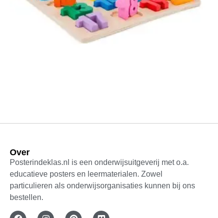
Getallen puzzel 1 t/m 20
Over
Posterindeklas.nl is een onderwijsuitgeverij met o.a.
€
19,99
educatieve posters en leermaterialen. Zowel
particulieren als onderwijsorganisaties kunnen bij ons
Bewaar voor later
bestellen.