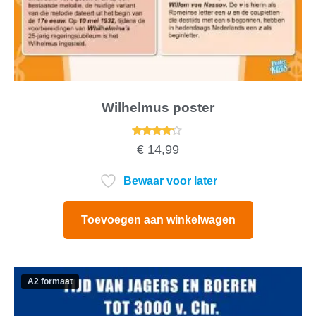
Wilhelmus poster
Gewaardeerd
€
14,99
4.00
uit 5
Bewaar voor later
Toevoegen aan winkelwagen
A2 formaat