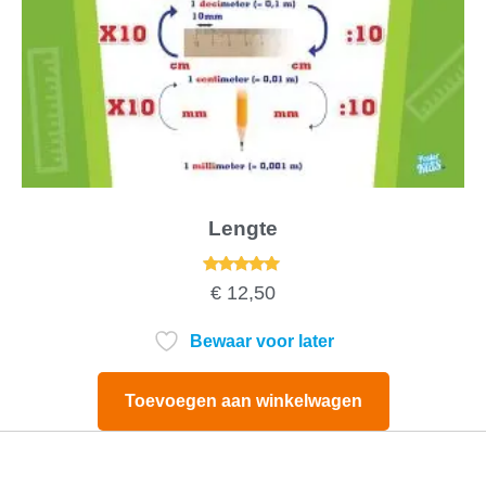
Lengte
Gewaardeerd
€
12,50
5.00
uit 5
Bewaar voor later
Toevoegen aan winkelwagen