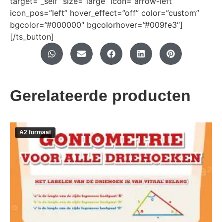
target=”_self” size=”large” icon=”arrow-left”
icon_pos=”left” hover_effect=”off” color=”custom”
bgcolor=”#000000″ bgcolorhover=”#009fe3″]
[/ts_button]
Gerelateerde producten
A2 formaat