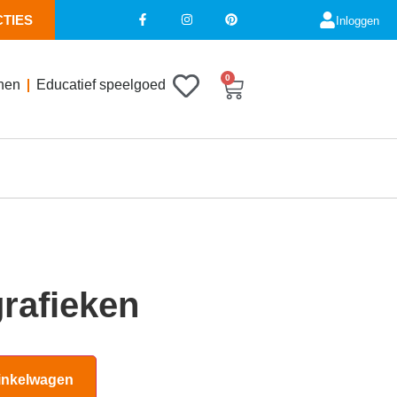
CTIES
Inloggen
0
nen
Educatief speelgoed
rafieken
inkelwagen