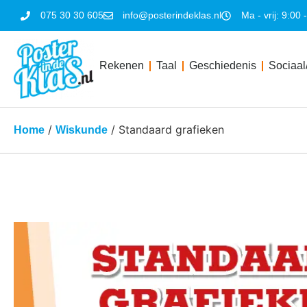
075 30 30 605
info@posterindeklas.nl
Ma - vrij: 9:00 
Rekenen
Taal
Geschiedenis
Sociaal
/
/ Standaard grafieken
Home
Wiskunde