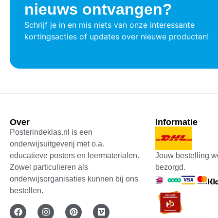
nieuws ontvangen?
Schrijf je in en mis niets van onze interessante
kortingsacties of updates over nieuwe producten!
Over
Informatie
Posterindeklas.nl is een
onderwijsuitgeverij met o.a.
Jouw bestelling w
educatieve posters en leermaterialen.
bezorgd.
Zowel particulieren als
onderwijsorganisaties kunnen bij ons
bestellen.