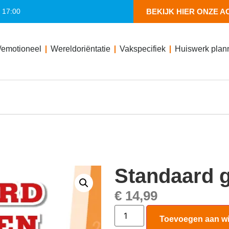
- 17:00
BEKIJK HIER ONZE A
/emotioneel
Wereldoriëntatie
Vakspecifiek
Huiswerk plan
Standaard g
€
14,99
Toevoegen aan w