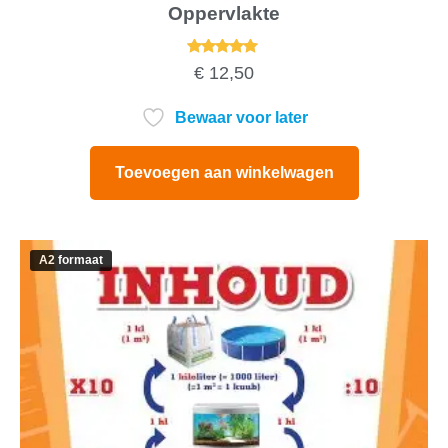
Oppervlakte
Gewaardeerd
€
12,50
5.00
uit 5
Bewaar voor later
Toevoegen aan winkelwagen
A2 formaat