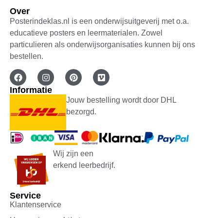
Gewaardeerd
€
12,50
Over
5.00
uit 5
Posterindeklas.nl is een onderwijsuitgeverij met o.a.
Bewaar voor later
educatieve posters en leermaterialen. Zowel
particulieren als onderwijsorganisaties kunnen bij ons
bestellen.
Toevoegen aan winkelwagen
Informatie
Jouw bestelling wordt door DHL
bezorgd.
Wij zijn een
erkend leerbedrijf.
Service
Klantenservice