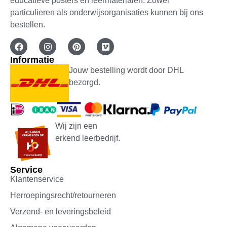
educatieve posters en leermaterialen. Zowel
€
14,99
particulieren als onderwijsorganisaties kunnen bij ons
bestellen.
Bewaar voor later
Toevoegen aan winkelwagen
Informatie
Jouw bestelling wordt door DHL
bezorgd.
Wij zijn een
erkend leerbedrijf.
Service
Klantenservice
Herroepingsrecht/retourneren
Verzend- en leveringsbeleid