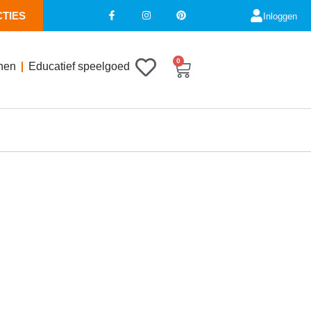
CTIES
Inloggen
0
nen
Educatief speelgoed