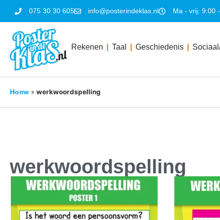
075 30 30 605
info@posterindeklas.nl
Ma - vrij: 9:00 
Rekenen
Taal
Geschiedenis
Sociaal
»
werkwoordspelling
Home
werkwoordspelling