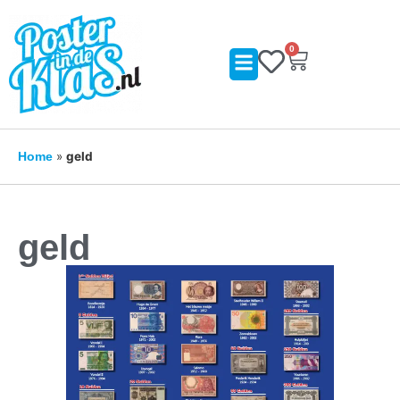
0
»
geld
Home
geld