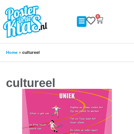
0
»
cultureel
Home
cultureel