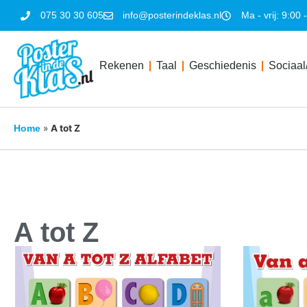
075 30 30 605
info@posterindeklas.nl
Ma - vrij: 9:00 
Rekenen
Taal
Geschiedenis
Sociaal
»
A tot Z
Home
A tot Z