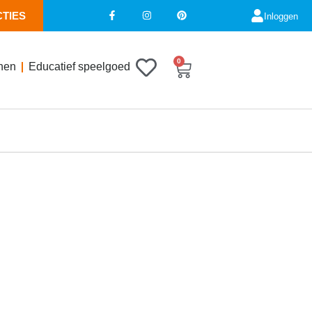
CTIES
Inloggen
0
nen
Educatief speelgoed