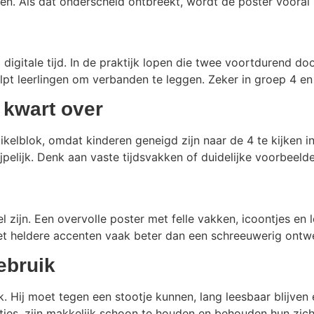
en. Als dat onderscheid ontbreekt, wordt de poster vooral 
 digitale tijd. In de praktijk lopen die twee voortdurend d
 helpt leerlingen om verbanden te leggen. Zeker in groep 4 
 kwart over
struikelblok, omdat kinderen geneigd zijn naar de 4 te kijke
jpelijk. Denk aan vaste tijdsvakken of duidelijke voorbeeld
 zijn. Een overvolle poster met felle vakken, icoontjes en 
met heldere accenten vaak beter dan een schreeuwerig ontw
ebruik
. Hij moet tegen een stootje kunnen, lang leesbaar blijven 
etjes, zijn makkelijk schoon te houden en behouden hun zic