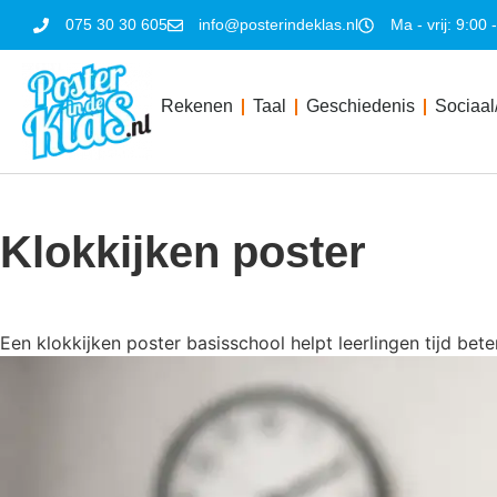
075 30 30 605
info@posterindeklas.nl
Ma - vrij: 9:00 
Rekenen
Taal
Geschiedenis
Sociaal
Klokkijken poster
Een klokkijken poster basisschool helpt leerlingen tijd bete