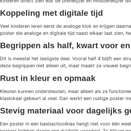
kinderen direct zien wat de urenwijzer en minutenwijzer do
Koppeling met digitale tijd
Veel kinderen leren eerst de analoge klok en krijgen daarna
poster die analoge en digitale tijd naast elkaar laat zien,
Begrippen als half, kwart voor en
Dit is meestal het lastigste deel. Vooral half 4 blijft een 
deze begrippen niet alleen uit, maar maakt ze visueel begri
Rust in kleur en opmaak
Kleuren kunnen ondersteunen, maar alleen als ze functioneel
klaslokaal gebeurt al veel. Dan werkt een rustige poster 
Stevig materiaal voor dagelijks g
Een poster in een basisschoolklas hangt niet voor één week
posters hebben daarin een duidelijk voordeel. Ze blijven n