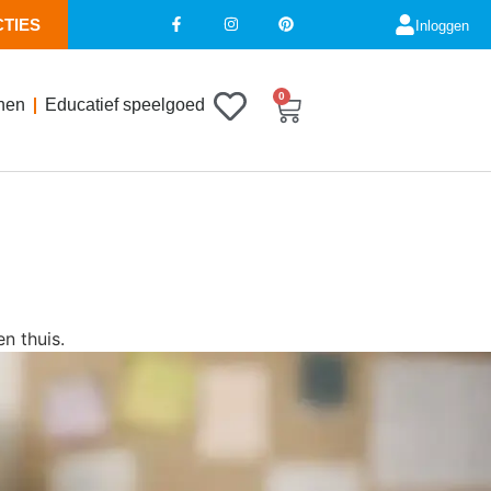
CTIES
Inloggen
0
nen
Educatief speelgoed
en thuis.