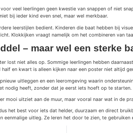
is voor veel leerlingen geen kwestie van snappen of niet s
iet bij ieder kind even snel, maar wel merkbaar.
ere leerstijlen bedient. Kinderen die baat hebben bij visue
icht. Klokkijken vraagt namelijk om het combineren van taa
ddel – maar wel een sterke b
ster lost niet alles op. Sommige leerlingen hebben daarnaast
half en kwart is alleen kijken naar een poster niet altijd g
pnieuw uitleggen en een leeromgeving waarin ondersteuning
t nodig heeft, zonder dat je eerst iets hoeft op te starten.
 er mooi uitziet aan de muur, maar vooral naar wat in de pra
dus het best voor iets dat helder, duurzaam en direct bruikb
en eenmalige uitleg. Ze leren het door te zien, te gebruiken