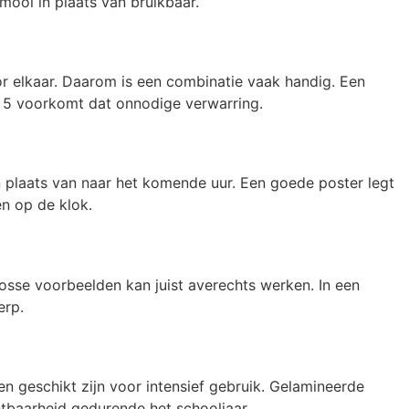
mooi in plaats van bruikbaar.
oor elkaar. Daarom is een combinatie vaak handig. Een
en 5 voorkomt dat onnodige verwarring.
n in plaats van naar het komende uur. Een goede poster legt
en op de klok.
losse voorbeelden kan juist averechts werken. In een
erp.
en geschikt zijn voor intensief gebruik. Gelamineerde
htbaarheid gedurende het schooljaar.