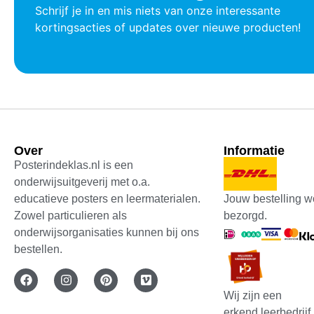
Schrijf je in en mis niets van onze interessante
kortingsacties of updates over nieuwe producten!
Over
Informatie
Posterindeklas.nl is een
onderwijsuitgeverij met o.a.
Jouw bestelling w
educatieve posters en leermaterialen.
bezorgd.
Zowel particulieren als
onderwijsorganisaties kunnen bij ons
bestellen.
Wij zijn een
erkend leerbedrijf.