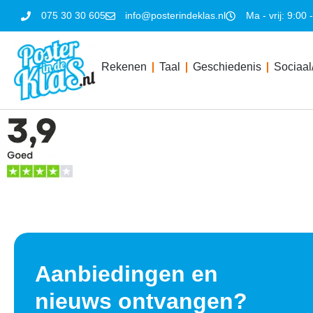
075 30 30 605
info@posterindeklas.nl
Ma - vrij: 9:00 
Rekenen
Taal
Geschiedenis
Sociaal
Aanbiedingen en
nieuws ontvangen?