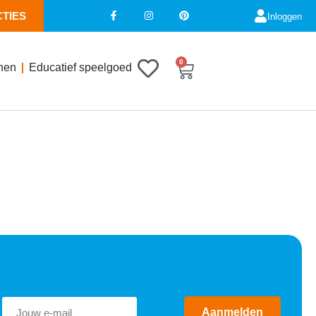
CTIES
Inloggen
0
nen
Educatief speelgoed
Aanmelden