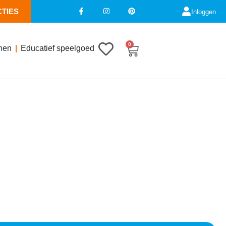
CTIES
Inloggen
0
nen
Educatief speelgoed