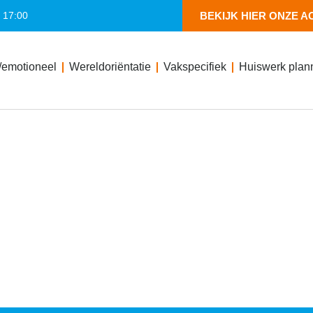
- 17:00
BEKIJK HIER ONZE A
/emotioneel
Wereldoriëntatie
Vakspecifiek
Huiswerk plan