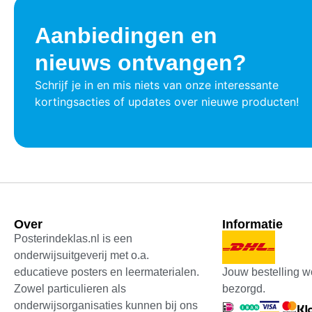
Aanbiedingen en
nieuws ontvangen?
Schrijf je in en mis niets van onze interessante
kortingsacties of updates over nieuwe producten!
Over
Informatie
Posterindeklas.nl is een
onderwijsuitgeverij met o.a.
Jouw bestelling w
educatieve posters en leermaterialen.
bezorgd.
Zowel particulieren als
onderwijsorganisaties kunnen bij ons